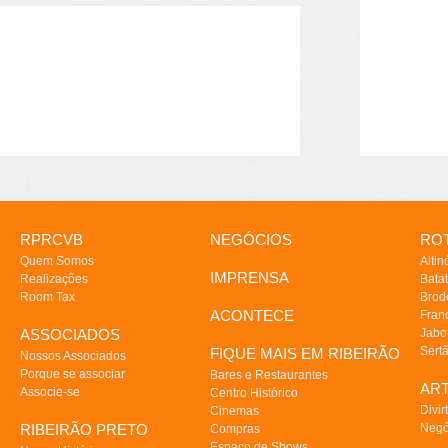
RPRCVB
NEGÓCIOS
ROT
Quem Somos
Altin
IMPRENSA
Realizações
Batat
Room Tax
Brod
ACONTECE
Fran
ASSOCIADOS
Jabo
Sert
FIQUE MAIS EM RIBEIRÃO
Nossos Associados
Porque se associar
Bares e Restaurantes
AR
Associe-se
Centro Histórico
Divir
Cinemas
RIBEIRÃO PRETO
Negó
Compras
Espaço de Shows