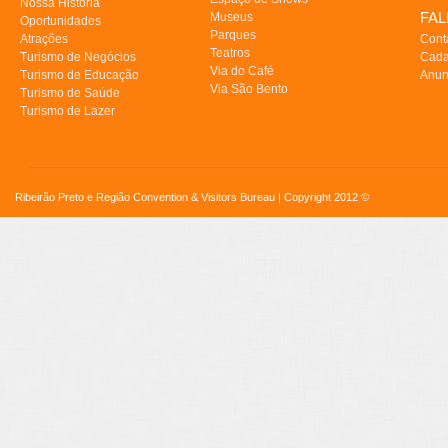
Nossa História
FA
Museus
Oportunidades
Parques
Atrações
Cont
Teatros
Turismo de Negócios
Cada
Via do Café
Turismo de Educação
Anun
Via São Bento
Turismo de Saúde
Turismo de Lazer
Ribeirão Preto e Região Convention & Visitors Bureau | Copyright 2012 ©