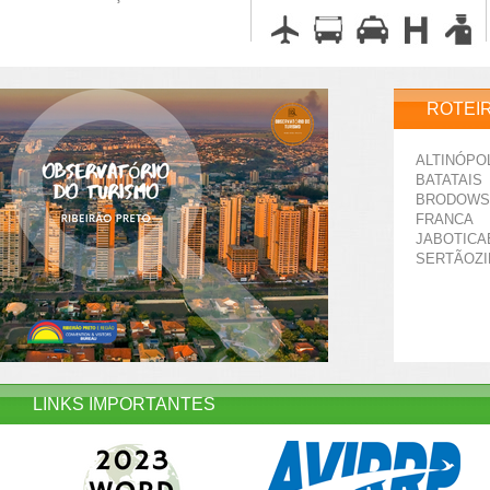
ROTEI
ALTINÓPO
BATATAIS
BRODOWS
FRANCA
JABOTICA
SERTÃOZ
LINKS IMPORTANTES