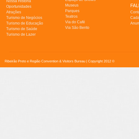
Nossa História
FA
Museus
Oportunidades
Parques
Atrações
Cont
Teatros
Turismo de Negócios
Cada
Via do Café
Turismo de Educação
Anun
Via São Bento
Turismo de Saúde
Turismo de Lazer
Ribeirão Preto e Região Convention & Visitors Bureau | Copyright 2012 ©