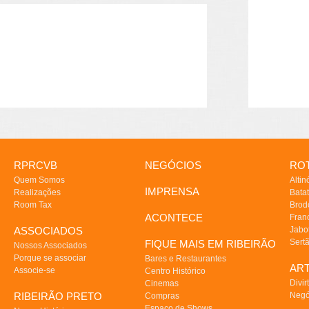
RPRCVB
NEGÓCIOS
ROT
Quem Somos
Altin
IMPRENSA
Realizações
Batat
Room Tax
Brod
ACONTECE
Fran
ASSOCIADOS
Jabo
Sert
FIQUE MAIS EM RIBEIRÃO
Nossos Associados
Porque se associar
Bares e Restaurantes
AR
Associe-se
Centro Histórico
Divir
Cinemas
RIBEIRÃO PRETO
Negó
Compras
Espaço de Shows