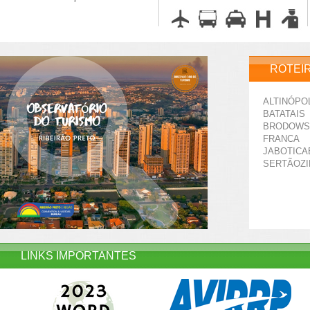
ROTEI
ALTINÓPO
BATATAIS
BRODOWS
FRANCA
JABOTICA
SERTÃOZ
LINKS IMPORTANTES